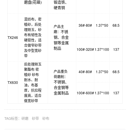
磨盘(花碟)
锻造铁、
硬青铜
混纺布，密
植砂，后处
36#-80#
1.37*50
68.5
产品主
理刚玉，砂
磨：
不锈
布有韧性及
TX246
钢、合金
硬挺性，适
钢等金属
合做窄砂带
制品
100#-320#
1.37*100
137
及中型宽砂
带
后处理刚玉
聚酯布 密
产品重负
40#-80#
1.37*50
68.5
植砂 砂布
荷磨削：
耐水、耐
TX630
不锈钢、
油，布基
合金钢等
厚，抗拉程
100#-600#
1.37*100
137
金属制品
度高，适合
做宽砂带
TAG标签：
研磨
砂带
砂布