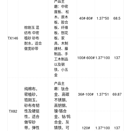
产品主
磨：中密
度板、 松
木、原木
40#-80#
1.37*50
68.5
板、胶合
棕刚玉 混
板、纤维
纺布 中密
板、刨花
TX146
植砂 砂布
板、家
耐水，适合
具、木制
做宽砂带
建材、藤
制品、手
100#-600#
1.37*100
137
工木制品
以及钢
铁、小五
金
产品主
磨：
纯棉布，
钛合
36#-100#
1.37*51
69.87
密植砂，
金、高碳
锆刚玉，
不锈钢、
砂布有韧
高钥钢、
TX82
性及硬挺
镍/铬合
性，适合
金、钴/钨
做窄砂
合金、灰
120#
1.37*100
137
带，弹性
铸铁、可