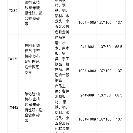
纺布 密植
材、钢
砂 砂布硬
TX39
铁、铜、
挺性好，适
铝材、水
合做 宽砂
龙头、小
100#-400#
1.37*100
137
带
五金及有
色软金属
产品主
磨：松
棕刚玉 纯
24#-80#
1.37*50
68.5
木、原木
棉布 中密
板、家
植砂 砂布
TX172
具、手工
硬挺性好，
制品、藤
适合做宽
制品、也
100#-400#
1.37*100
137
砂带
适合一般
钢铁
产品主
磨：各种
碳化硅 纯
24#-80#
1.37*50
68.5
木制板
棉布 密植
材、 钢
砂 砂布硬
TX442
铁、铜、
挺性好，适
铝材、水
合做宽 砂
龙头、小
100#-400#
1.37*100
137
带
五金及有
色软金属