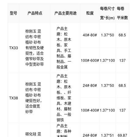
每卷尺寸
每卷
型号
产品特点
产品主要用途
粒度
宽*长(m)
平米数
产品主
棕刚玉 混
磨：松
40#-80#
1.37*50
68.5
纺布 中密
木、原木
植砂 砂布
板、家
TX33
有韧性及硬
具、手工
挺性，适合
制品、藤
做窄砂带及
100#-600#
1.37*100
137
制品、一
中型宽砂带
般金属
产品主
磨：松
棕刚玉 混
24#-80#
1.37*50
68.5
木、原木
纺布 中密
板、、纤
植砂 砂布
TX38
维板、家
硬挺性好，
具、木建
适合做宽
材、藤制
100#-400#
1.37*100
137
砂带
品、一般
钢铁
产品主
磨：各种
碳化硅 混
24#-80#
1.37*51
69.87
木制板